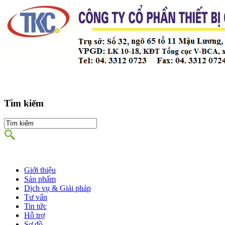
Tìm kiếm
Giới thiệu
Sản phẩm
Dịch vụ & Giải pháp
Tư vấn
Tin tức
Hỗ trợ
Sơ đồ