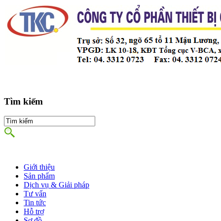
Tìm kiếm
Giới thiệu
Sản phẩm
Dịch vụ & Giải pháp
Tư vấn
Tin tức
Hỗ trợ
Sơ đồ