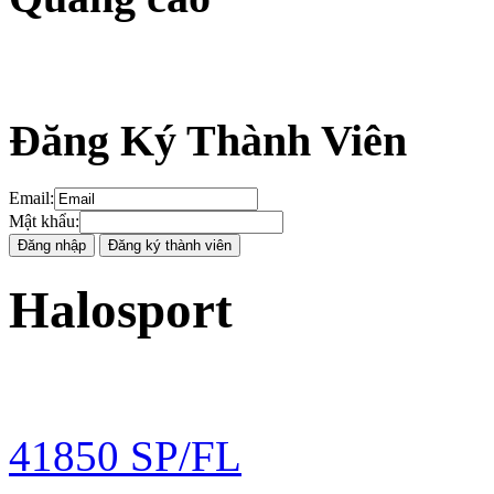
Đăng Ký Thành Viên
Email
:
Mật khẩu
:
Halosport
41850 SP/FL