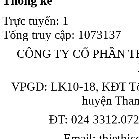
Thống kê
Trực tuyến
:
1
Tổng truy cập
:
1073137
CÔNG TY CỔ PHẦN TH
VPGD: LK10-18, KĐT Tổn
huyện Than
ĐT: 024 3312.072
Email: thietbi