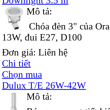
Downlight 3.5 in
Mô tả:
Chóa đèn 3" của Ora
13W, đui E27, D100
Đơn giá: Liên hệ
Chi tiết
Chọn mua
Dulux T/E 26W-42W
Mô tả: