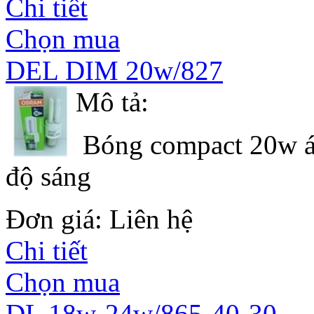
Chi tiết
Chọn mua
DEL DIM 20w/827
Mô tả:
Bóng compact 20w án
độ sáng
Đơn giá: Liên hệ
Chi tiết
Chọn mua
DL 18w-24w/865-40-30