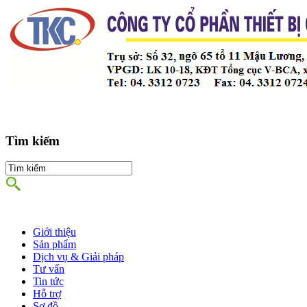
Tìm kiếm
Giới thiệu
Sản phẩm
Dịch vụ & Giải pháp
Tư vấn
Tin tức
Hỗ trợ
Sơ đồ