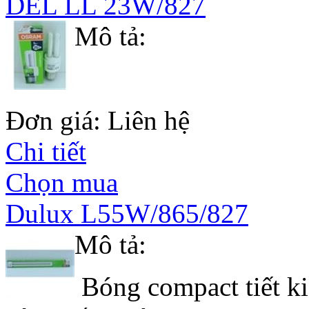
DEL LL 23W/827
Mô tả:
Đơn giá: Liên hệ
Chi tiết
Chọn mua
Dulux L55W/865/827
Mô tả:
Bóng compact tiết ki