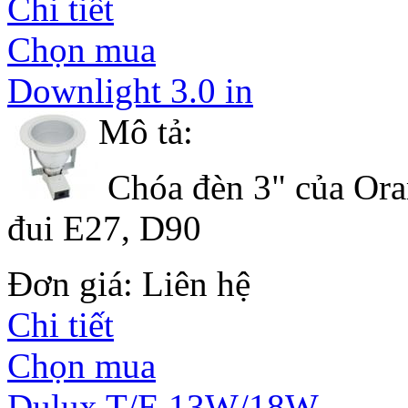
Chi tiết
Chọn mua
Downlight 3.0 in
Mô tả:
Chóa đèn 3" của Ora
đui E27, D90
Đơn giá: Liên hệ
Chi tiết
Chọn mua
Dulux T/E 13W/18W