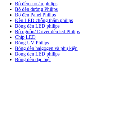
Bộ đèn cao áp philips
Bộ đèn đường Philips
Bộ đèn Panel Philips
Đèn LED chống thấm philips
Bóng đèn LED philips
Bộ nguồn/ Driver đèn led Philips
Chip LED
Bóng UV Philips
Bóng đèn halgogen và phụ kiện
Bong den LED philips
Bóng đèn đặc biệt