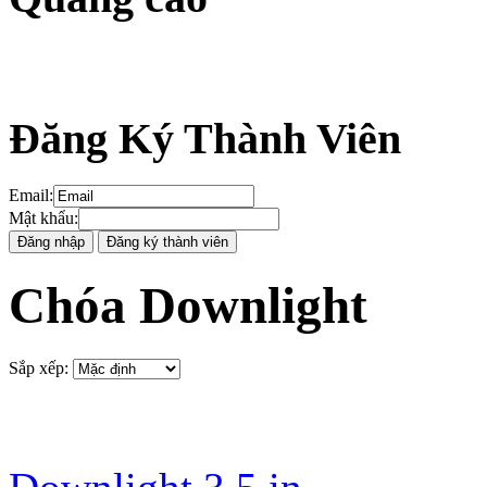
Đăng Ký Thành Viên
Email
:
Mật khẩu
:
Chóa Downlight
Sắp xếp
: