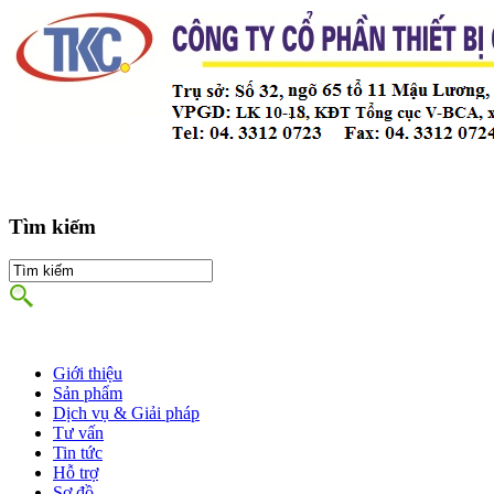
Tìm kiếm
Giới thiệu
Sản phẩm
Dịch vụ & Giải pháp
Tư vấn
Tin tức
Hỗ trợ
Sơ đồ