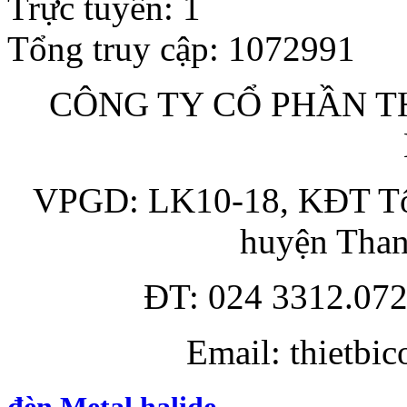
Trực tuyến
:
1
Tổng truy cập
:
1072991
CÔNG TY CỔ PHẦN TH
VPGD: LK10-18, KĐT Tổn
huyện Than
ĐT: 024 3312.072
Email: thietbi