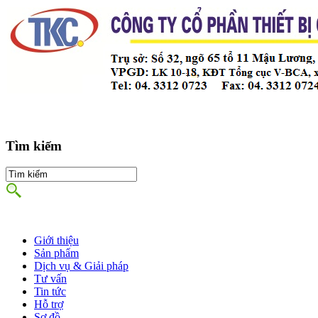
Tìm kiếm
Giới thiệu
Sản phẩm
Dịch vụ & Giải pháp
Tư vấn
Tin tức
Hỗ trợ
Sơ đồ