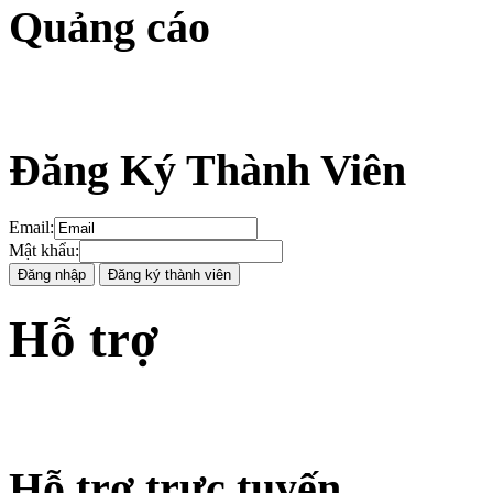
Quảng cáo
Đăng Ký Thành Viên
Email
:
Mật khẩu
:
Hỗ trợ
Hỗ trợ trực tuyến