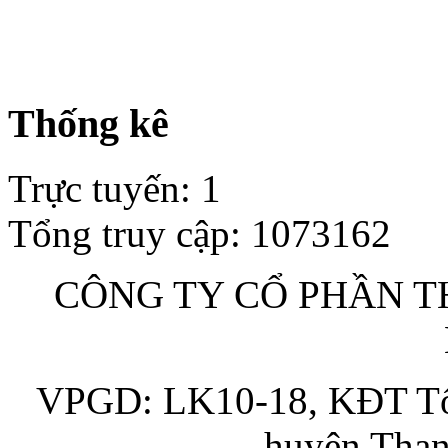
Thống kê
Trực tuyến
:
1
Tổng truy cập
:
1073162
CÔNG TY CỔ PHẦN TH
VPGD: LK10-18, KĐT Tổn
huyện Than