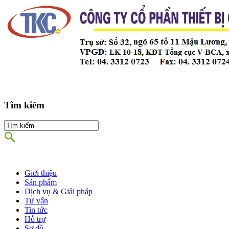
Tìm kiếm
Giới thiệu
Sản phẩm
Dịch vụ & Giải pháp
Tư vấn
Tin tức
Hỗ trợ
Sơ đồ