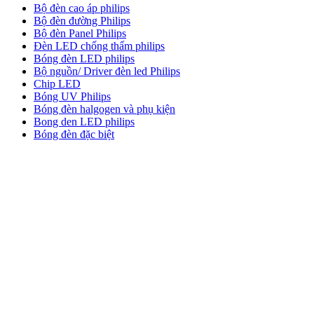
Bộ đèn cao áp philips
Bộ đèn đường Philips
Bộ đèn Panel Philips
Đèn LED chống thấm philips
Bóng đèn LED philips
Bộ nguồn/ Driver đèn led Philips
Chip LED
Bóng UV Philips
Bóng đèn halgogen và phụ kiện
Bong den LED philips
Bóng đèn đặc biệt