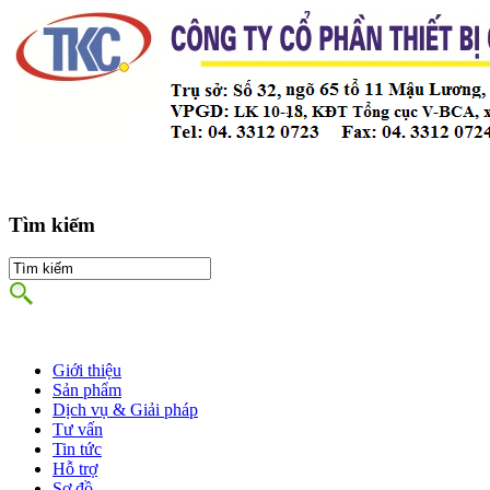
Tìm kiếm
Giới thiệu
Sản phẩm
Dịch vụ & Giải pháp
Tư vấn
Tin tức
Hỗ trợ
Sơ đồ