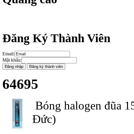
Đăng Ký Thành Viên
Email
:
Mật khẩu
:
64695
Bóng halogen đũa 15
Đức)