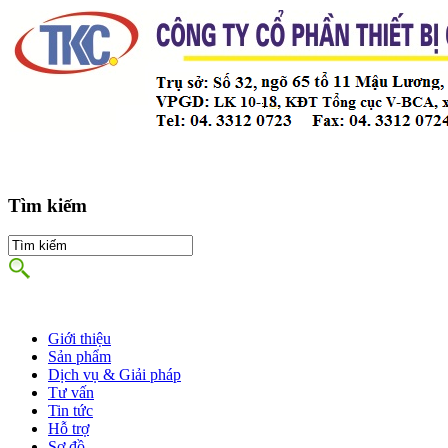
Tìm kiếm
Giới thiệu
Sản phẩm
Dịch vụ & Giải pháp
Tư vấn
Tin tức
Hỗ trợ
Sơ đồ