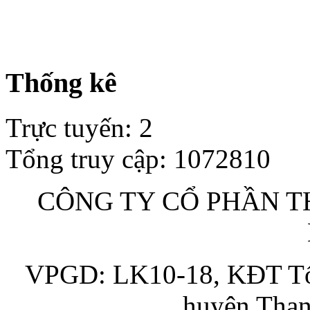
Thống kê
Trực tuyến
:
2
Tổng truy cập
:
1072810
CÔNG TY CỔ PHẦN TH
VPGD: LK10-18, KĐT Tổn
huyện Than