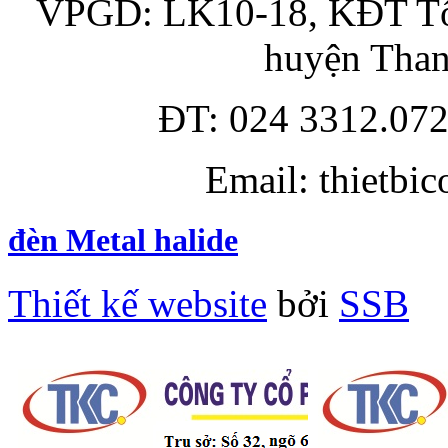
VPGD: LK10-18, KĐT Tổn
huyện Than
ĐT: 024 3312.072
Email: thietbi
đèn Metal halide
Thiết kế website
bởi
SSB