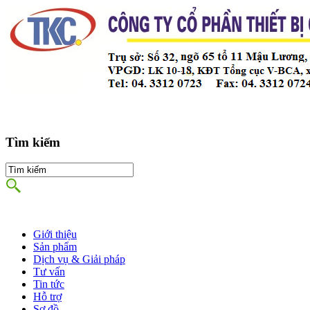
Tìm kiếm
Giới thiệu
Sản phẩm
Dịch vụ & Giải pháp
Tư vấn
Tin tức
Hỗ trợ
Sơ đồ