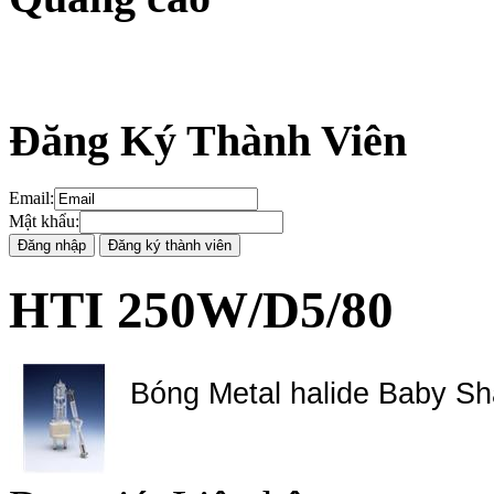
Đăng Ký Thành Viên
Email
:
Mật khẩu
:
HTI 250W/D5/80
Bóng Metal halide Baby S