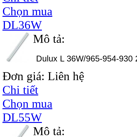
Chọn mua
DL36W
Mô tả:
Dulux L 36W/965-954-930
Đơn giá: Liên hệ
Chi tiết
Chọn mua
DL55W
Mô tả: