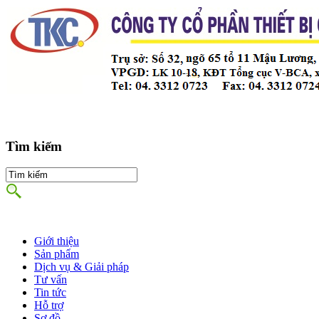
Tìm kiếm
Giới thiệu
Sản phẩm
Dịch vụ & Giải pháp
Tư vấn
Tin tức
Hỗ trợ
Sơ đồ