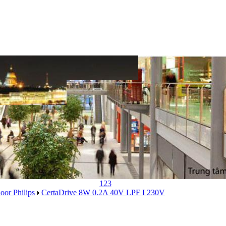
1
2
3
oor Philips
CertaDrive 8W 0.2A 40V LPF I 230V