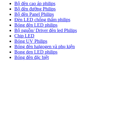
Bộ đèn cao áp philips
Bộ đèn đường Philips
Bộ đèn Panel Philips
Đèn LED chống thấm philips
Bóng đèn LED philips
Bộ nguồn/ Driver đèn led Philips
Chip LED
Bóng UV Philips
Bóng đèn halgogen và phụ kiện
Bong den LED philips
Bóng đèn đặc biệt