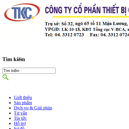
Tìm kiếm
Giới thiệu
Sản phẩm
Dịch vụ & Giải pháp
Tư vấn
Tin tức
Hỗ trợ
Sơ đồ