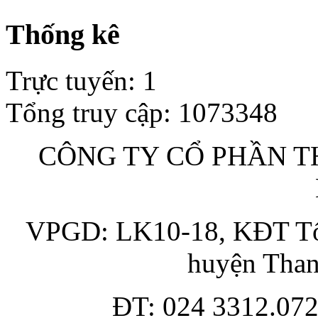
Thống kê
Trực tuyến
:
1
Tổng truy cập
:
1073348
CÔNG TY CỔ PHẦN TH
VPGD: LK10-18, KĐT Tổn
huyện Than
ĐT: 024 3312.072