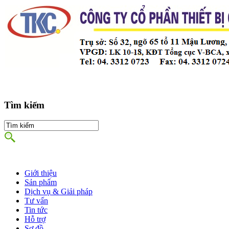
Tìm kiếm
Giới thiệu
Sản phẩm
Dịch vụ & Giải pháp
Tư vấn
Tin tức
Hỗ trợ
Sơ đồ