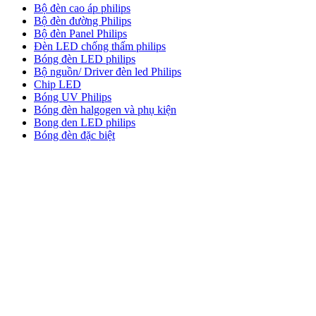
Bộ đèn cao áp philips
Bộ đèn đường Philips
Bộ đèn Panel Philips
Đèn LED chống thấm philips
Bóng đèn LED philips
Bộ nguồn/ Driver đèn led Philips
Chip LED
Bóng UV Philips
Bóng đèn halgogen và phụ kiện
Bong den LED philips
Bóng đèn đặc biệt