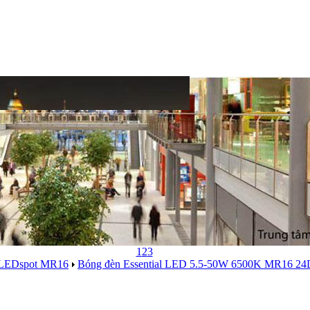
1
2
3
l LEDspot MR16
Bóng đèn Essential LED 5.5-50W 6500K MR16 24