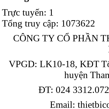
Trực tuyến
:
1
Tổng truy cập
:
1073622
CÔNG TY CỔ PHẦN TH
VPGD: LK10-18, KĐT Tổn
huyện Than
ĐT: 024 3312.072
Email: thietbi