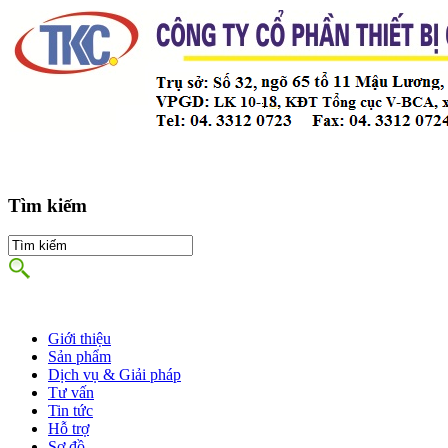
Tìm kiếm
Giới thiệu
Sản phẩm
Dịch vụ & Giải pháp
Tư vấn
Tin tức
Hỗ trợ
Sơ đồ