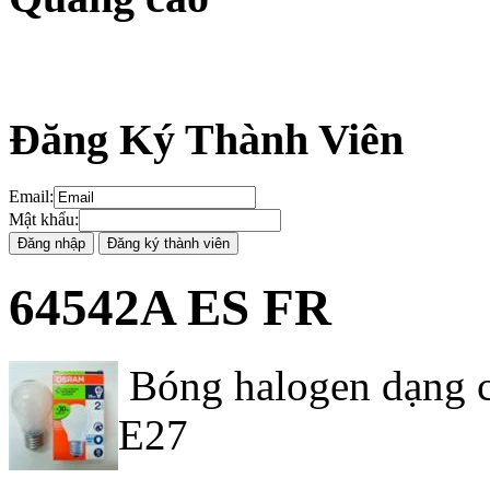
Đăng Ký Thành Viên
Email
:
Mật khẩu
:
64542A ES FR
Bóng halogen dạng c
E27